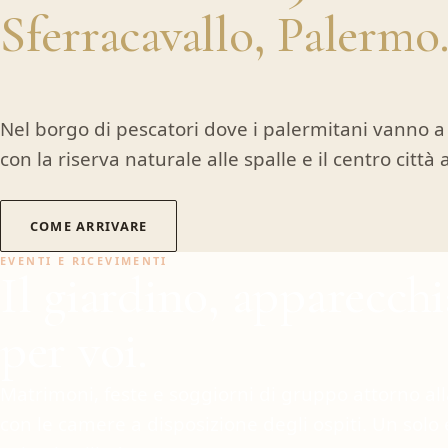
Sferracavallo, Palermo
Nel borgo di pescatori dove i palermitani vanno a
con la riserva naturale alle spalle e il centro città 
COME ARRIVARE
EVENTI E RICEVIMENTI
Il giardino, apparecchi
per voi.
Matrimoni, feste e soggiorni di gruppo attorno all
con le camere a disposizione degli ospiti. Un solo 