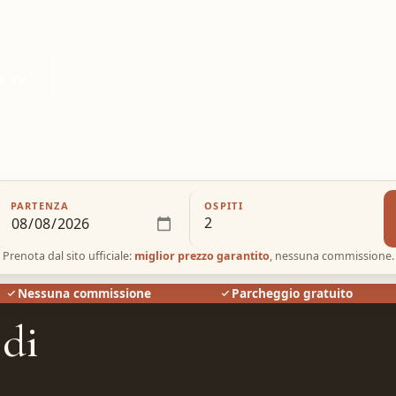
E 3D
PARTENZA
OSPITI
Prenota dal sito ufficiale:
miglior prezzo garantito
, nessuna commissione.
Nessuna commissione
Parcheggio gratuito
 di