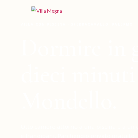
VILLA CON PISCINA · SFERRACAVALLO, PALERMO
Dormire in g
dieci minuti
Mondello.
Otto camere attorno a una piscina e a un g
e frangipani. Parcheggio privato gratuito