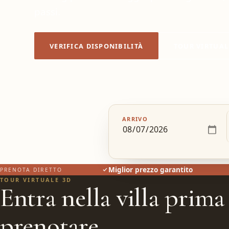
passi.
VERIFICA DISPONIBILITÀ
TOUR VIRTUAL
ARRIVO
Miglior prezzo garantito
PRENOTA DIRETTO
TOUR VIRTUALE 3D
Entra nella villa prima
prenotare.