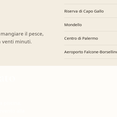
.
Riserva di Capo Gallo
Mondello
 mangiare il pesce,
Centro di Palermo
a venti minuti.
Aeroporto Falcone-Borsellin
ato
a piscina,
evento alla