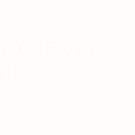
iardino, a
 da
iardino di ulivi
, mare a due